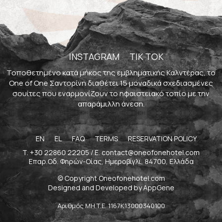
Experiences
Contact
Book Now
INSTAGRAM
TIK TOK
Τοποθετημένο κατά μήκος της εμβληματικής Καλντέρας, το
One of One Σαντορίνη διαθέτει 15 μοναδικά σχεδιασμένες
σουίτες που εναρμονίζουν το ηφαιστειακό τοπίο με την
απαράμιλλη άνεση.
EN
EL
FAQ
TERMS
RESERVATION POLICY
T.
+30 22860 22205
/ E.
contact@oneofonehotel.com
Επαρ.Οδ. Φηρών-Οίας, Ημεροβίγλι, 84700, Ελλάδα
© Copyright Oneofonehotel.com
Designed and Developed by
AppGene
Αριθμός ΜΗ.Τ.Ε. 1167Κ13000340100