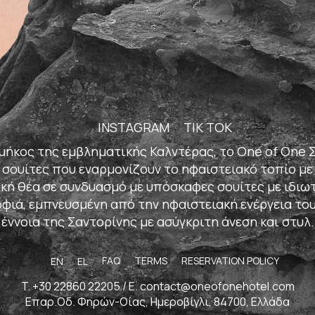
INSTAGRAM
TIK TOK
ήκος της εμβληματικής Καλντέρας, το One of One Σ
 σουίτες που εναρμονίζουν το ηφαιστειακό τοπίο με
κή θέα σε συνδυασμό με υπόσκαφες σουίτες με ιδιωτι
φιά, εμπνευσμένη από την ηφαιστειακή ενέργεια το
έννοια της Σαντορίνης με ασύγκριτη άνεση και στυλ.
FAQ
TERMS
RESERVATION POLICY
EN
EL
T.
+30 22860 22205
/ E.
contact@oneofonehotel.com
Επαρ.Οδ. Φηρών-Οίας, Ημεροβίγλι, 84700, Ελλάδα