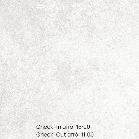
Welcome
The Suites
Facilities
One Of One
Gallery
Destination
Check–In από: 15:00
Experiences
Check–Out από: 11:00