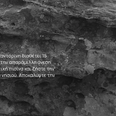
αντορίνη διαθέτει 15
 την απαράμιλλη άνεση.
κή πισίνα και ζήστε την
υ νησιού. Αποκαλύψτε την