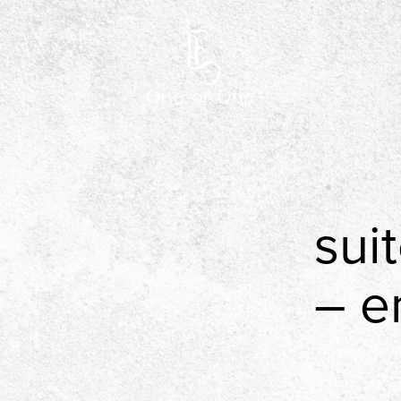
sui
– e