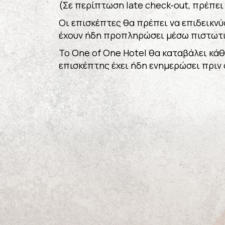
Contact
(Σε περίπτωση late check-out, πρέπε
Οι επισκέπτες θα πρέπει να επιδεικνύ
Book Now
έχουν ήδη προπληρώσει μέσω πιστωτι
Το One of One Hotel θα καταβάλει κά
επισκέπτης έχει ήδη ενημερώσει πριν 