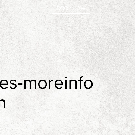
BOOK NOW
tes-moreinfo
n